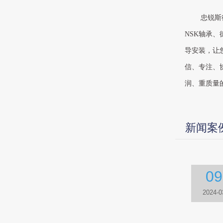
忠锐斯
NSK轴承
导安装，让
信、专注、
润、重质量
新闻案
09
2024-0