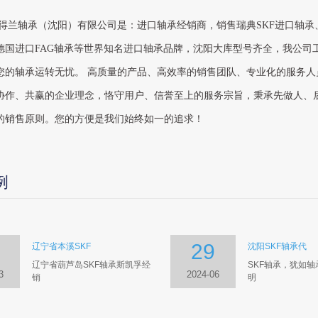
得兰轴承（沈阳）有限公司是：进口轴承经销商，销售瑞典SKF进口轴承
、德国进口FAG轴承等世界知名进口轴承品牌，沈阳大库型号齐全，我公司
您的轴承运转无忧。 高质量的产品、高效率的销售团队、专业化的服务人
协作、共赢的企业理念，恪守用户、信誉至上的服务宗旨，秉承先做人、
的销售原则。您的方便是我们始终如一的追求！
例
29
辽宁省本溪SKF
沈阳SKF轴承代
辽宁省葫芦岛SKF轴承斯凯孚经
SKF轴承，犹如
3
2024-06
销
明