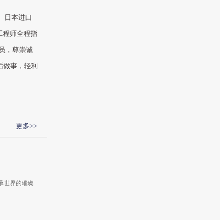
、日本进口
工程师全程指
员，尊崇诚
后做事，轻利
更多>>
轴承世界的璀璨