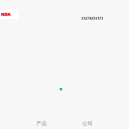
13274251371
页
产品
公司